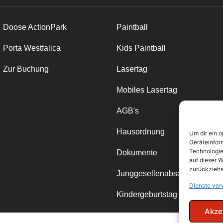
Doose ActionPark
Paintball
Porta Westfalica
Kids Paintball
Zur Buchung
Lasertag
Mobiles Lasertag
AGB's
Hausordnung
Um dir ein 
Geräteinfor
Technologie
Dokumente
auf dieser W
zurückziehs
Junggesellenabschied
Dienste ver
Kindergeburtstag
Akze